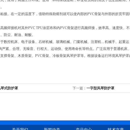
式，应用于高温工作环境。使用一种特殊线缝制，即使在负荷的情况下也坚固耐用。
择。
粘接。在一定的温度下，借助特殊助熔剂就可以使内部的PVC骨架与外部的折页牢
高频焊接机对其外PVC TPU涂层布和内PVC骨架进行高频焊接，效率高、速度快
水、防尘、耐油、耐酸。
用于数控机床、电子设备、石材机械、玻璃机械、门窗机械、注塑机，机械手、起重运
结构严紧、合理、无噪音、行程大、运动快、使用寿命长等特点。广泛应用于普通机床
支撑骨架、木质骨架、PVC骨架、冷板骨架风琴护罩等。根据设备运行环境风琴护
风琴式防护罩
下一篇：
一字型风琴防护罩
关于我们
新闻动态
产品中心
技术文章