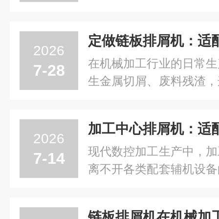
堆积、切削液浸泡、机械
极易造成防护罩伸缩卡顿
运行受阻等故障。防护罩
2026
作效率，还会挤压刮伤...
在机械加工行业的日常生
7-28
生金属切屑、废料残渣，
机床正常运转，还会占用
成本。链板排屑机作为机
能够稳定输送各类切屑杂
2026
配不同机床、不同工况...
现代数控加工生产中，加
7-14
离不开各类配套辅机设备
屑机作为专门处理加工切
清理铣削、钻孔、镗孔等