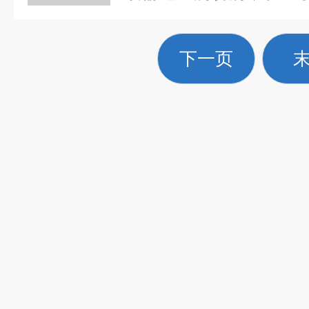
下，极易出现链板左右跑
等故障。此类问题会导致
下一页
机身、输送卡顿，严重时
烧毁，直接影响机床排屑..