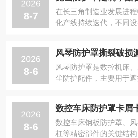
2026
在长三角制造业发展进程
8-7
化产线持续迭代，不同设
业环境存在明显差别，标
实际使用条件，昆山防护
业处理设备防护问题的重
2026
钣金加工产业链，不少...
风琴防护罩是数控机床、
8-6
尘防护配件，主要用于遮
护导轨、丝杠等精密传
下，防护罩易出现面料
损、脱胶漏屑等问题，导
2026
发导轨拉伤、油路污染、精.
数控车床钢板防护罩、风
8-6
杠等精密部件的关键结构