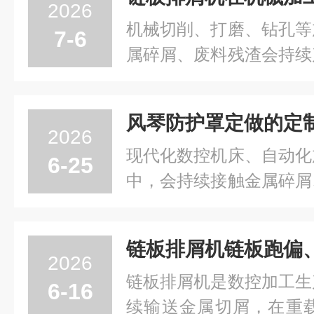
整车间生产工况，为机
2026
障。在批量零部件加工、..
机械切削、打磨、钻孔等
7-6
属碎屑、废料残渣会持续
如若不能及时清理，残
面，影响加工精度，还会
设备运行负担。在各类机
2026
机是适配金属加工场景的..
现代化数控机床、自动化
6-25
中，会持续接触金属碎屑
同时面临设备往复运动
轨、丝杆等精密传动部件
损，会直接影响加工走位
2026
防护罩规格固定，难以适..
链板排屑机是数控加工生
6-16
续输送金属切屑，在重