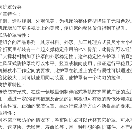
防护罩
分类
护罩特性：
光滑、造型规则、外观优美，为机床的整体造型增添了无限色彩
机床增加了更多视觉上的美感，使机床的整体价值得到了提升。
式防护罩特性：
意组合的产品系列，其原材料、外形、加工处理方式及尺寸大小
个折页里都装有一个起支撑稳定作用的PVC骨架，此骨架可以通
部支撑材料增加了护罩的外形稳定性，这种稳定性在护罩上的直
性风琴式防护罩均可以水平、竖直或横向使用，保证运行平稳且
机械狭小工作空间的要求。此护罩在轨道上的滑行属性可以通过
度比较大，则可以使用同动装置，使护罩有一个均匀的拉伸。
防护罩特性：
传统防护形式。在这一领域里钢制伸缩式导轨防护罩被广泛的应
用，通过一定的结构措施及合适的刮屑板也可有效的降低冷却液
对高科技、正确的安装位置、高运行速度等方面不断提高的要求
罩特性：
且不需严密防护的情况下，卷帘防护罩可以代替其它护罩。可水
大、速度快、无噪音、寿命长等，是一种理想的防护部件。本产