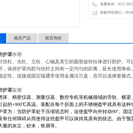
免费咨询：0512-5027
发邮件给我们：2834019
相关产品
留言询价
防护罩
作用
对丝杠、光杠、立柱、心轴及其它的圆形旋转柱体进行防护。可
环，保持护罩内腔与丝杆之间有一定均匀的距离，延长使用寿命
稳定性。连接或固定端通常使用金属法兰盘，也可以选择套箍式
防护罩
应用
磨床、精密仪器、测量仪器、数控专机等机械领域的导轨、横梁
引起的+900℃高温。装配在每个折面上的不锈钢盔甲就具有这
护罩为：当防护罩处于压缩状态时，迫使盔甲向外转动90°。固
没有任何障碍从而使得这些盔甲可以保持其原有的状态。由于预
大量的灰尘，砂末，铁屑等。