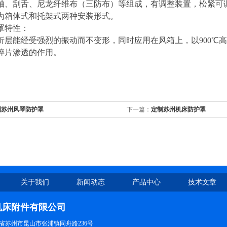
轴、刮舌、尼龙纤维布（三防布）等组成，有调整装置，松紧可
为箱体式和托架式两种安装形式。
罩特性：
折层能经受强烈的振动而不变形，同时应用在风箱上，以900℃
碎片渗透的作用。
制苏州风琴防护罩
下一篇：
定制苏州机床防护罩
关于我们
新闻动态
产品中心
技术文章
机床附件有限公司
省苏州市昆山市张浦镇同舟路236号