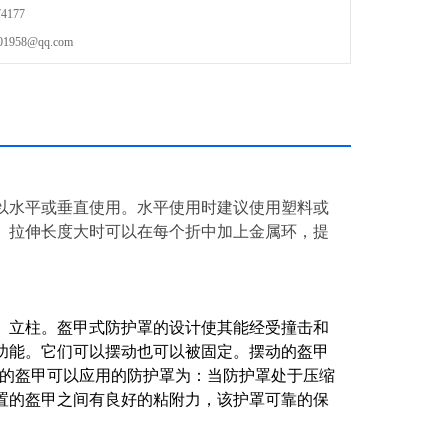
4177
58@qq.com
以水平或垂直使用。水平使用时建议使用塑料或
。拉伸长度大时可以在每个折中加上金属环，提
。
、立柱。盔甲式防护罩的设计使其能经受撞击和
种功能。它们可以摆动也可以被固定。摆动的盔甲
定的盔甲可以应用的防护罩为：当防护罩处于压缩
置的盔甲之间有良好的粘附力，该护罩可靠的保