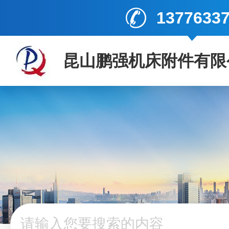
1377633
昆山鹏强机床附件有限