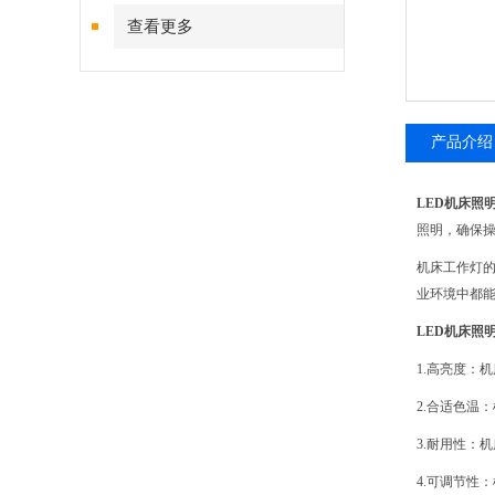
查看更多
产品介绍
LED机床照
照明，确保
机床工作灯
业环境中都能
LED机床照
1.高亮度：
2.合适色温
3.耐用性：
4.可调节性