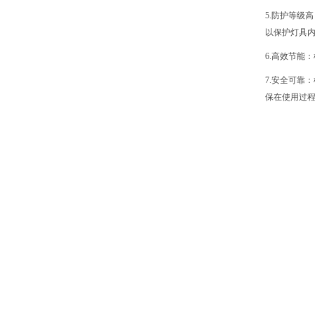
5.防护等级
以保护灯具
6.高效节能
7.安全可靠
保在使用过