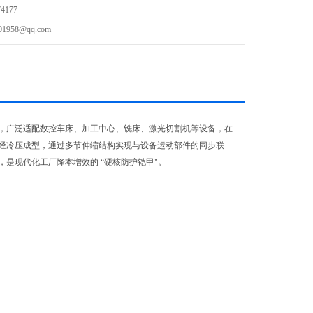
4177
58@qq.com
，广泛适配数控车床、加工中心、铣床、激光切割机等设备，在
经冷压成型，通过多节伸缩结构实现与设备运动部件的同步联
是现代化工厂降本增效的 “硬核防护铠甲"。