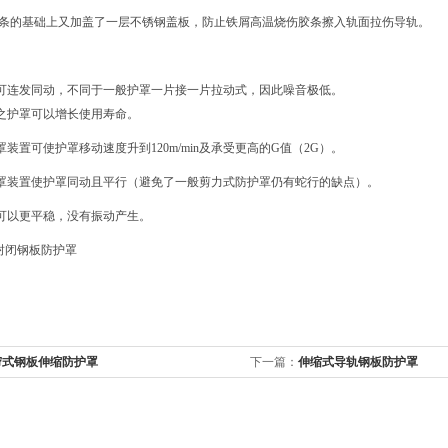
封胶条的基础上又加盖了一层不锈钢盖板，防止铁屑高温烧伤胶条擦入轨面拉伤导轨
可连发同动，不同于一般护罩一片接一片拉动式，因此噪音极低。
之护罩可以增长使用寿命。
罩装置可使护罩移动速度升到120m/min及承受更高的G值（2G）。
护罩装置使护罩同动且平行（避免了一般剪力式防护罩仍有蛇行的缺点）。
可以更平稳，没有振动产生。
帘式钢板伸缩防护罩
下一篇：
伸缩式导轨钢板防护罩