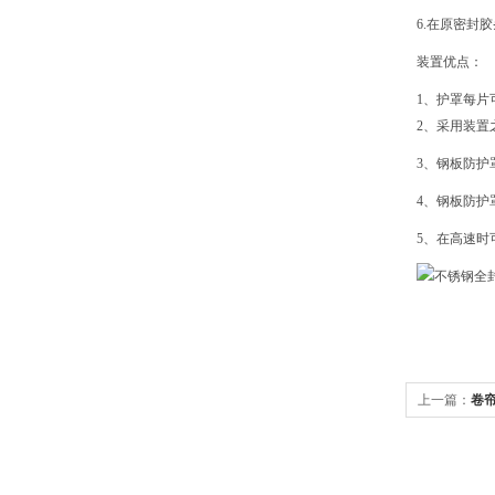
6.在原密
装置优点：
1、护罩每片
2、采用装置
3、钢板防护
4、钢板防
5、在高速时
上一篇：
卷