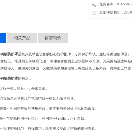
免费咨询：0512-5027
发邮件给我们：2834019
相关产品
留言询价
闭钢板防护罩
是机床及精密设备的核心防护配件，专为保护导轨、丝杠等关键部件设计
航空航天、模具加工等铁屑飞溅、冷却液密集的工业场景中不可少。其采用高强度钢板
杂质侵入、抵御外力冲击，又能隔绝冷却液侵蚀，有效延长设备寿命、维持加工精度，
闭钢板防护罩
的特点：
，运行平稳，噪音小，外形美观。
罩适宜高速运动机床导轨防护既平稳又无振动噪音。
罩装置不但保护护板的使用寿命，更重要的是保证了机床精密度。
罩每一节护板同时平行拉开，并同时平行缩回，运行自如。
罩不会使护板脱节，有撞击声，既美观又提高了护板的使用寿命。