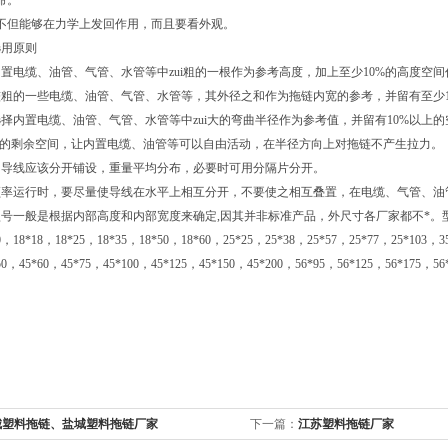
命。
不但能够在力学上发回作用，而且要看外观。
选用原则
置电缆、油管、气管、水管等中zui粗的一根作为参考高度，加上至少10%的高度
较粗的一些电缆、油管、气管、水管等，其外径之和作为拖链内宽的参考，并留有至
选择内置电缆、油管、气管、水管等中zui大的弯曲半径作为参考值，并留有10%
5%的剩余空间，让内置电缆、油管等可以自由活动，在半径方向上对拖链不产生拉
的导线应该分开铺设，重量平均分布，必要时可用分隔片分开。
频率运行时，要尽量使导线在水平上相互分开，不要使之相互叠置，在电缆、气管、油
号一般是根据内部高度和内部宽度来确定,因其并非标准产品，外尺寸各厂家都不*。型号有7*7，10
0，18*18，18*25，18*35，18*50，18*60，25*25，25*38，25*57，25*77，25*103，3
50，45*60，45*75，45*100，45*125，45*150，45*200，56*95，56*125，56*175，
城塑料拖链、盐城塑料拖链厂家
下一篇：
江苏塑料拖链厂家