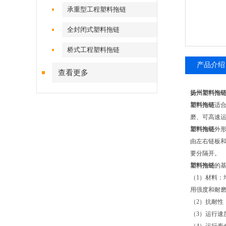
承重型工程塑料拖链
全封闭式塑料拖链
桥式工程塑料拖链
产品介绍
查看更多
扬州塑料拖
塑料拖链
适
磨、可高速
塑料拖链
外
由左右链板
要分隔开。
塑料拖链
的
（1）材料
用强度和耐磨
（2）抗耐性
（3）运行速