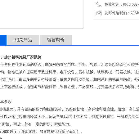
免费咨询：0512-5027
发邮件给我们：2834019
相关产品
留言询价
链、扬州塑料拖链厂家报价
合于使用在往复运动的场合，能够对内置的电缆、油管、气管、水管等起到牵引和保护
运动。拖链已被广泛应用于数控机床、电子设备、石材机械、玻璃机械、门窗机械、注
形似坦克链，由众多的单元链接组成，链接之间转动自如。相同系列的拖链的内高、外
和上下盖板组成，拖链每节都能打开，装拆方便，不必穿线，打开盖板后即可把电缆、
基本参数
：增强尼龙，具有较高的压力和抗拉负荷、良好的韧性、高弹性和耐磨性、阻燃、高低
性以及运行起来的噪音大小。尼龙含量从5%-17%不等，但超不过19%。一般都是30
：耐油、耐盐，并有一定的耐酸、耐碱能力。
度和加速度（具体速度、加速度视运行情况而定）。