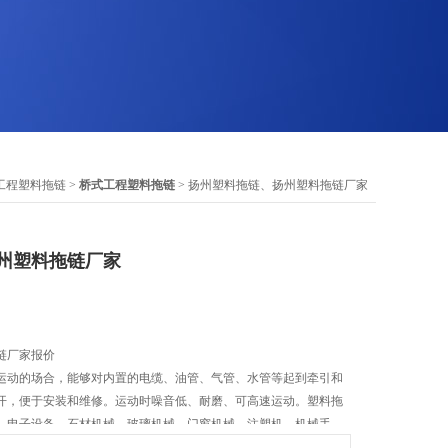
工程塑料拖链
>
桥式工程塑料拖链
> 扬州塑料拖链、扬州塑料拖链厂家
州塑料拖链厂家
链厂家报价
运动的场合，能够对内置的电缆、油管、气管、水管等起到牵引和
开，便于安装和维修。运动时噪音低、耐磨、可高速运动。塑料拖
、电子设备、石材机械、玻璃机械、门窗机械、注塑机、机械手、
等。