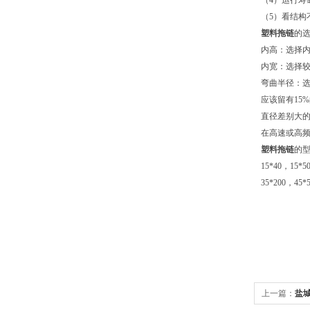
（4）运行寿
（5）看结构
塑料拖链
的
内高：选择内
内宽：选择
弯曲半径：
应该留有1
直径差别大
在高速或高
塑料拖链
的型
15*40，15*5
35*200，45*
上一篇：
盐