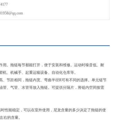
4177
58@qq.com
作用。拖链每节都能打开，便于安装和维修。运动时噪音低、耐
塑机、机械手、起重运输设备、自动化仓库等。
高、节距相同，拖链内宽、弯曲半径R可有不同的选择。单元链节
油管、气管、水管等放入拖链。可提供分隔片，将链内空间按需
温时性能稳定，可以在室外使用，尼龙含量的多少决定了拖链的使
%左右的含量。