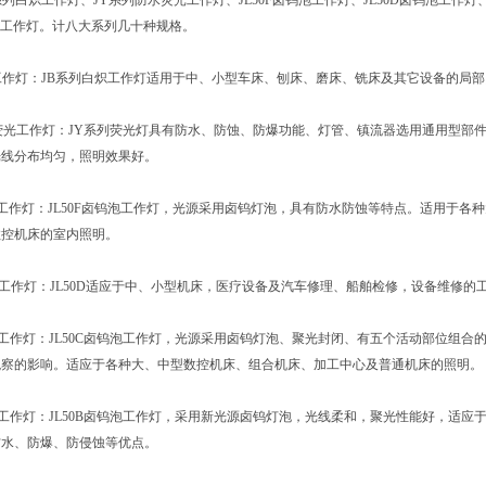
系列白炽工作灯
、
JY系列防水荧光工作灯
、
JL50F卤钨泡工作灯
、
JL50D卤钨泡工作灯
列工作灯
。
计八大系列几十种规格。
工作灯：
JB系列白炽工作灯适用于中、小型车床、刨床、磨床、铣床及其它设备的局
荧光工作灯：
JY系列荧光灯具有防水、防蚀、防爆功能、灯管、镇流器选用通用型部
光线分布均匀，照明效果好。
泡工作灯：
JL50F卤钨泡工作灯，光源采用卤钨灯泡，具有防水防蚀等特点。适用于
数控机床的室内照明。
泡工作灯：
JL50D适应于中、小型机床，医疗设备及汽车修理、船舶检修，设备维修
泡工作灯：
JL50C卤钨泡工作灯，光源采用卤钨灯泡、聚光封闭、有五个活动部位组
观察的影响。适应于各种大、中型数控机床、组合机床、加工中心及普通机床的照明。
泡工作灯：
JL50B卤钨泡工作灯，采用新光源卤钨灯泡，光线柔和，聚光性能好，适
防水、防爆、防侵蚀等优点。