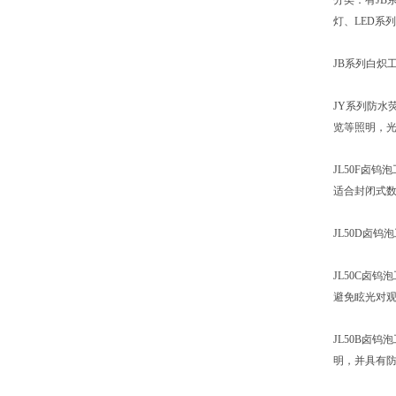
分类：
有JB
灯
、
LED系
JB系列白炽
JY系列防水
览等照明，
JL50F卤钨
适合封闭式
JL50D卤钨
JL50C卤钨
避免眩光对
JL50B卤钨
明，并具有