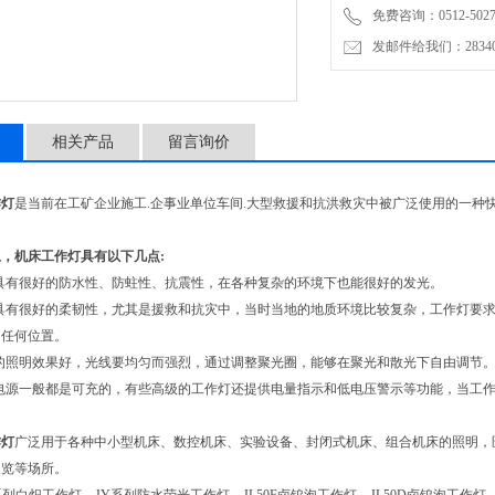
免费咨询：0512-5027
发邮件给我们：2834019
相关产品
留言询价
作灯
是当前在工矿企业施工.企事业单位车间.大型救援和抗洪救灾中被广泛使用的一种
，机床工作灯具有以下几点:
具有很好的防水性、防蛀性、抗震性，在各种复杂的环境下也能很好的发光。
具有很好的柔韧性，尤其是援救和抗灾中，当时当地的地质环境比较复杂，工作灯要求能
的任何位置。
的照明效果好，光线要均匀而强烈，通过调整聚光圈，能够在聚光和散光下自由调节
电源一般都是可充的，有些高级的工作灯还提供电量指示和低电压警示等功能，当工
作灯
广泛用于各种中小型机床、数控机床、实验设备、封闭式机床、组合机床的照明，
展览等场所。