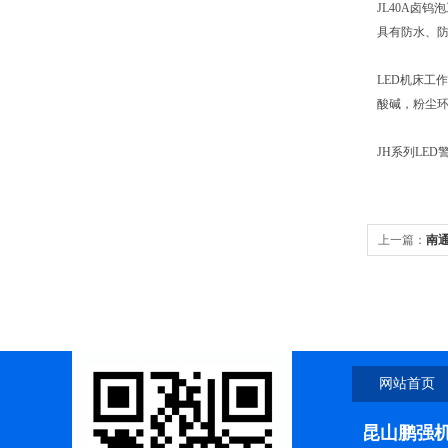
JL40A卤钨
具有防水、
LED机床工
酸碱，粉尘
JH系列LED
上一篇：
南
网站首页
昆山鹏强