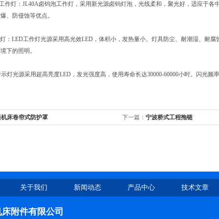
泡工作灯：
JL40A卤钨泡工作灯，采用新光源卤钨灯泡，光线柔和，聚光好，适应于
防爆、防侵蚀等优点。
作灯：
LED工作灯光源采用高光效LED，体积小，发热量小。灯具防尘、耐潮湿、耐
环境下的照明。
警示灯光源采用超高亮度LED，发光强度高，使用寿命长达30000-60000小时。闪光频
通机床卷帘式防护罩
下一篇：
宁波桥式工程拖链
关于我们
新闻动态
产品中心
技术文章
机床附件有限公司