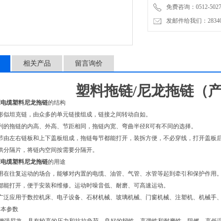
免费咨询：0512-5027
发邮件给我们：2834019
相关产品
留言询价
塑料拖链
/尼龙拖链（
床电缆塑料尼龙拖链
的结构
形似坦克链，由众多的单元链接组成，链接之间转动自如。
列的拖链的内高、外高、节距相同，拖链内宽、弯曲半径R可有不同的选择。
链节由左右链板和上下盖板组成，拖链每节都能打开，装拆方便，不必穿线，打开盖板
供分隔片，将链内空间按需要分隔开。
床电缆塑料尼龙拖链
的用途
使用在往复运动的场合，能够对内置的电缆、油管、气管、水管等起到牵引和保护作用
都能打开，便于安装和维修。运动时噪音低、耐磨、可高速运动。
被广泛应用于数控机床、电子设备、石材机械、玻璃机械、门窗机械、注塑机、机械手
基本参数