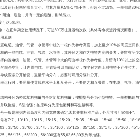
：增强尼龙，具有较高的压力和抗拉负荷、良好的韧性、高弹性和耐磨性、阻燃、高低
以及运行起来的噪音大小。尼龙含量从5%-17%不等，但超不过19%。一般都是30
：耐油、耐盐，并有一定的耐酸、耐碱能力。
度可达5米/秒。
命：在正常架空使用情况下，可达500万往复运动次数（具体寿命视运行情况而定）。
选用原则
内置电缆、油管、气管、水管等中粗的一根作为参考高度，加上至少10%的高度空间
较粗的一些电缆、油管、气管、水管等，其外径之和作为拖链内宽的参考，并留有至
选择内置电缆、油管、气管、水管等中大的弯曲半径作为参考值，并留有10%以上
5%的剩余空间，让内置电缆、油管等可以自由活动，在半径方向上对拖链不产生
的导线应该分开铺设，重量平均分布，必要时可用分隔片分开。
频率运行时，要尽量使导线在水平上相互分开，不要使之相互叠置，在电缆、气管、油
照结构可分为桥式塑料拖链与全封闭塑料拖链；按照型号分为小型拖链、一般型拖链与
、并联拖链、S型拖链；按原料分为原包塑料和再生塑料等。
型号一般是根据内部高度和内部宽度来确定,因其并非标准产品，外尺寸各厂家都不*。
号有7*7，10*10，10*15，15*15，15*20，15*35，15*40，15*40，15*50，18*18
103，35*50，35*60，35*75，35*100，35*125，35*150，35*175，35*200，45*
*125，56*175，56*200，56*300还有55,62,65,80系列等拖链。