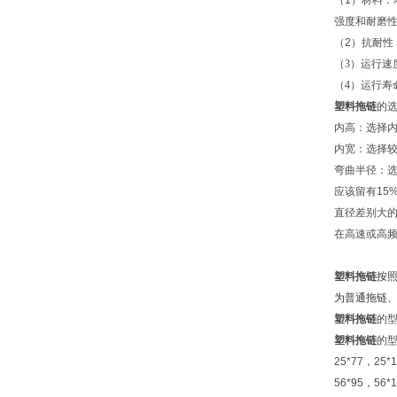
（1）材料
强度和耐磨性
（2）抗耐性
（3）运行速
（4）运行寿
塑料拖链
的
内高：选择
内宽：选择
弯曲半径：
应该留有1
直径差别大
在高速或高
塑料拖链
按
为普通拖链
塑料拖链
的
塑料拖链
的型
25*77，25*
56*95，56