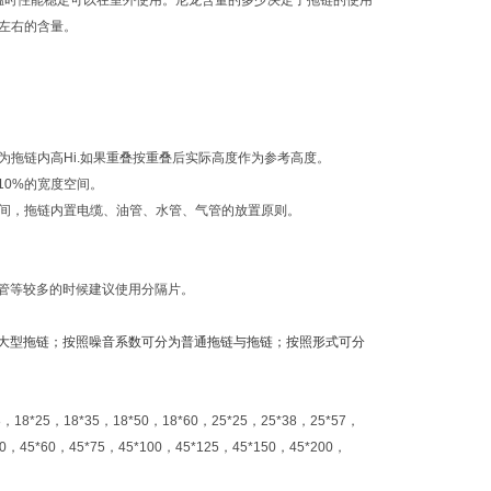
温时性能稳定可以在室外使用
。
尼龙含量的多少决定了拖链的使用
%左右的含量。
作为拖链内高Hi.如果重叠按重叠后实际高度作为参考高度。
少10%的宽度空间。
的空间，拖链内置电缆、油管、水管、气管的放置原则。
拉力。
管等较多的时候建议使用分隔片。
大型拖链；按照噪音系数可分为普通拖链与拖链；按照形式可分
，18*25，18*35，18*50，18*60，25*25，25*38，25*57，
50，45*60，45*75，45*100，45*125，45*150，45*200，