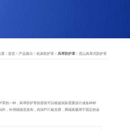
位置：
首页
>
产品展示
>
机床防护罩
>
风琴防护罩
> 昆山风琴式防护罩
护罩的一种，风琴防护罩的形状可以根据实际需要设计成各种样
制作，外用德国尼龙布，内加PVC板支撑，两端装载用于固定的金
。