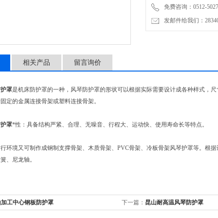
免费咨询：0512-5027
发邮件给我们：2834019
相关产品
留言询价
防护罩
是机床防护罩的一种，风琴防护罩的形状可以根据实际需要设计成各种样式，尺
于固定的金属连接骨架或塑料连接骨架。
防护罩
*性：具备结构严紧、合理、无噪音、行程大、运动快、使用寿命长等特点。
行环境又可制作成钢制支撑骨架、木质骨架、PVC骨架、冷板骨架风琴护罩等。根
拉簧、尼龙轴。
山加工中心钢板防护罩
下一篇：
昆山耐高温风琴防护罩