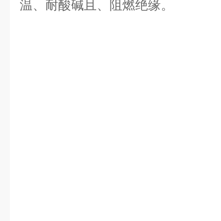
温、耐酸碱且、阻燃绝缘。