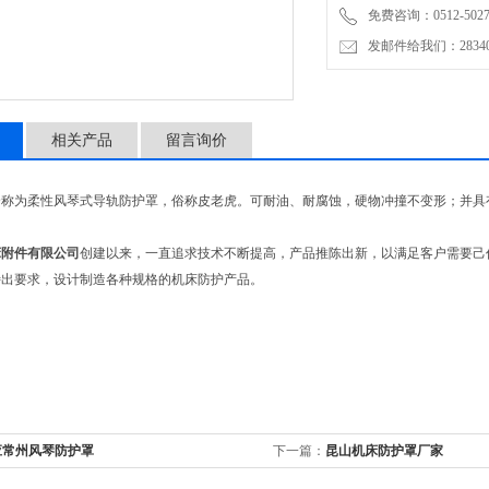
免费咨询：0512-5027
发邮件给我们：2834019
相关产品
留言询价
全称为柔性风琴式导轨防护罩，俗称皮老虎。可耐油、耐腐蚀，硬物冲撞不变形；并具
床附件有限公司
创建以来，一直追求技术不断提高，产品推陈出新，以满足客户需要己
特出要求，设计制造各种规格的机床防护产品。
应常州风琴防护罩
下一篇：
昆山机床防护罩厂家