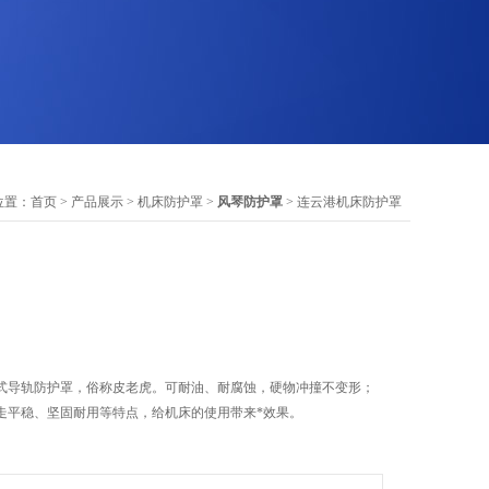
位置：
首页
>
产品展示
>
机床防护罩
>
风琴防护罩
> 连云港机床防护罩
式导轨防护罩，俗称皮老虎。可耐油、耐腐蚀，硬物冲撞不变形；
走平稳、坚固耐用等特点，给机床的使用带来*效果。