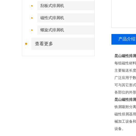
刮板式排屑机
磁性式排屑机
螺旋式排屑机
产品介绍
查看更多
昆山磁性排
每组磁性材
主要输送长度
广泛应用于
可与其它形
各部位的外
昆山磁性排
铁屑吸附分离
磁性排屑器
械加工设备
设备。