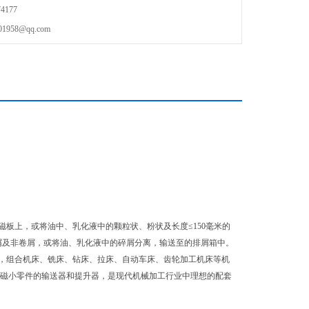
4177
58@qq.com
板上，或将油中、乳化液中的颗粒状、粉状及长度≤150毫米的
屑及非卷屑，或将油、乳化液中的碎屑分离，输送至的排屑箱中。
，组合机床、铣床、钻床、拉床、自动车床、齿轮加工机床等机
导磁小零件的输送器和提升器，是现代机械加工行业中理想的配套