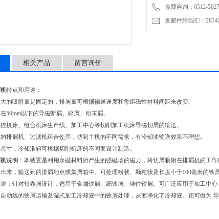
免费咨询：0512-5027
发邮件给我们：2834019
相关产品
留言询价
屑机
特点和用途：
料大的吸附量是固定的，排屑量可根据输送速度和每组磁性材料间距来改变。
在50mm以下的导磁断屑、碎屑、粉末屑。
数控机床、组合机床生产线、加工中心等切削加工机床导磁切屑的输送。
式的排屑机、过滤机组合使用，达到主机的不同需求，有冷却油输送效果不理想。
形尺寸，冷却淮箱可根据切削机床的不同而设计制造。
屑机
说明：本装置是利用永磁材料所产生的强磁场的磁力，将切屑吸附在排屑机的工作磁
出来，输送到的排屑地点或集屑箱中。可处理粉状、颗粒状及长度小于100毫米的铁
用途：针对短卷屑设计，适用于金属铁屑、细铁屑、铸件铁屑。可广泛应用于加工中心
和自动线的铁屑运输及湿式加工冷却液中的铁屑处理，从而净化了冷却液。还可做为 