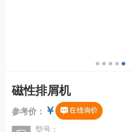
磁性排屑机
￥
参考价：
型号：