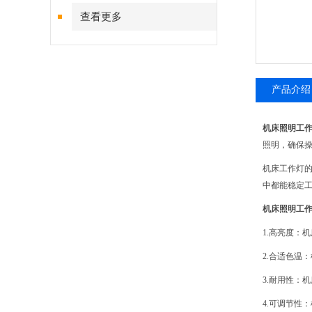
查看更多
产品介绍
机床照明工
照明，确保
机床工作灯
中都能稳定工
机床照明工
1.高亮度：
2.合适色温
3.耐用性：
4.可调节性