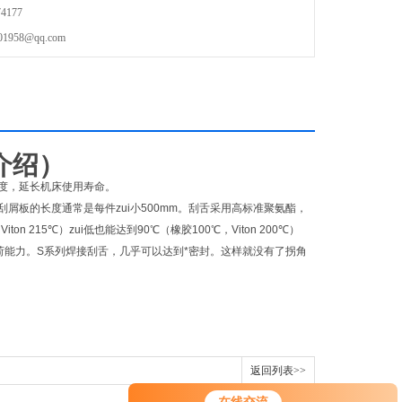
4177
58@qq.com
介绍
）
度，延长机床使用寿命。
板的长度通常是每件zui小500mm。刮舌采用高标准聚氨酯，
215℃）zui低也能达到90℃（橡胶100℃，Viton 200℃）
能力。S系列焊接刮舌，几乎可以达到*密封。这样就没有了拐角
返回列表>>