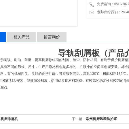
免费咨询：0512-5027
发邮件给我们：2834019
相关产品
留言询价
导轨刮屑板
（
产品
外形美观、耐油、耐磨，提高机床导轨面的刮屑、除尘、防护功能。有利于保护机床精
：
具有不同的形状、尺寸，生产用原材料也是多样的，在狭小的空间里也能安装。标准刮屑
，有的机械性质。良好的化学性能，可持续耐高温，高达130℃（树酯材料135℃，Viton 
用双面刮舌安装，能够防冷却液，使用优质钢材料制成，有较高的稳定性和较强的负荷
的漏点。
州机床排屑机
下一篇：
常州机床风琴防护罩