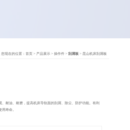
您现在的位置：
首页
>
产品展示
>
操作件
>
刮屑板
> 昆山机床刮屑板
观、耐油、耐磨，提高机床导轨面的刮屑、除尘、防护功能。有利
使用寿命。