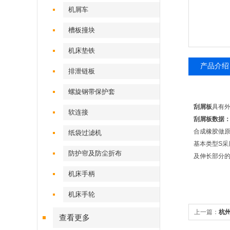
机屑车
槽板撞块
机床垫铁
产品介绍
排泄链板
螺旋钢带保护套
刮屑板
具有
软连接
刮屑板
数据
合成橡胶做原料
纸袋过滤机
基本类型S采
防护帘及防尘折布
及伸长部分
机床手柄
机床手轮
上一篇：
杭
查看更多