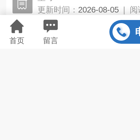
更新时间：
2026-08-05
|
阅
首页
留言
详情介绍
水泥厂帆布伸缩布袋
特点：本品内
观，透气均匀、输送量大，速度快
通风耐磨、使用寿命长、节能环保
水泥输送，水泥散装机下料口输送
输送。