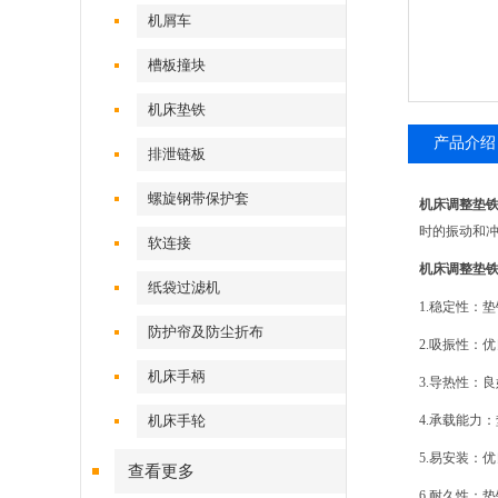
机屑车
槽板撞块
机床垫铁
产品介绍
排泄链板
螺旋钢带保护套
机床调整垫
时的振动和
软连接
机床调整垫
纸袋过滤机
1.稳定性：
防护帘及防尘折布
2.吸振性：
机床手柄
3.导热性：
机床手轮
4.承载能力
5.易安装：
查看更多
6.耐久性：