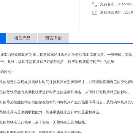
免费咨询：0512-5027
发邮件给我们：2834019
相关产品
留言询价
铁
通常由铸铁或钢材制成，其形状和尺寸因机床类型和加工需求而异。一般来说，垫铁
冲击。此外，垫铁还需要具有良好的导热性，以应对机床运行时产生的热量。
铁
的特点：
垫铁的稳定性表现在其能够长时间保持其原有形状和尺寸，对环境温度和湿度的变化影
优良的垫铁应能有效吸收机床运行时产生的振动和冲击，从而降低对机床精度的影响。
良好的导热性能使得垫铁能够在短时间内将机床产生的热量传导出去，从而确保机床的
：垫铁应具有足够的承载能力，能够承受机床运行时的重量和冲击。
优良的垫铁应设计简单，易于安装，无需特殊工具和技能。
垫铁应具有良好的耐久性，能够长时间使用而不易损坏。