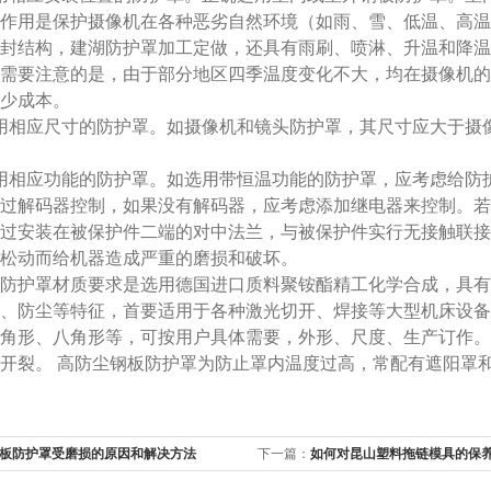
作用是保护摄像机在各种恶劣自然环境（如雨、雪、低温、高温
封结构，建湖防护罩加工定做，还具有雨刷、喷淋、升温和降温
需要注意的是，由于部分地区四季温度变化不大，均在摄像机的
少成本。
相应尺寸的防护罩。如摄像机和镜头防护罩，其尺寸应大于摄像
相应功能的防护罩。如选用带恒温功能的防护罩，应考虑给防护
过解码器控制，如果没有解码器，应考虑添加继电器来控制。若
过安装在被保护件二端的对中法兰，与被保护件实行无接触联接
松动而给机器造成严重的磨损和破坏。
护罩材质要求是选用德国进口质料聚铵酯精工化学合成，具有防
、防尘等特征，首要适用于各种激光切开、焊接等大型机床设备
角形、八角形等，可按用户具体需要，外形、尺度、生产订作。
开裂。 高防尘钢板防护罩为防止罩内温度过高，常配有遮阳罩
板防护罩受磨损的原因和解决方法
下一篇：
如何对昆山塑料拖链模具的保