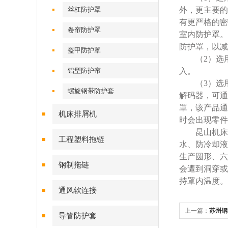
丝杠防护罩
外，更主要的
有更严格的密
卷帘防护罩
室内防护罩。
防护罩，以减
盔甲防护罩
（2）选用
铝型防护帘
入。
（3）选用
螺旋钢带防护套
解码器，可通
罩，该产品通
机床排屑机
时会出现零件
昆山机床防
工程塑料拖链
水、防冷却液
生产圆形、六
钢制拖链
会遭到洞穿或
持罩内温度。
通风软连接
上一篇：
苏州钢
导管防护套