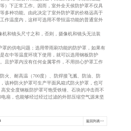
等）下正常工作。因而，室外全天侯防护罩不仅具
等多种功能。由此决定了室外防护罩的价格远高于
工作温度内，这样可选用不带恒温功能的普通室外
机和镜头尺寸之和，否则，摄像机和镜头无法装
罩的供电问题；选用带雨刷功能的防护罩，如果有
是在中等温度环境下使用，就可以选用钢板防护
。且护罩内没有任何金属零件，不用担心护罩工作
火、耐高温（700度）、防焊接飞溅、防油、防
，该种防火护罩可生产平面风箱式防火护罩，也可
 高安全度钢板防护罩可饱受铁锤、石块的冲击而不
和电扇，也能够经过经过过滤的外部压缩空气源来坚
养
返回列表>>