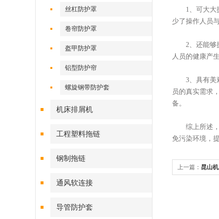
丝杠防护罩
1、可大大提
少了操作人员
卷帘防护罩
2、还能够提
盔甲防护罩
人员的健康产
铝型防护帘
3、具有美观
螺旋钢带防护套
员的真实需求
备。
机床排屑机
综上所述，机
工程塑料拖链
免污染环境，
钢制拖链
上一篇：
昆山机
源利用率
通风软连接
导管防护套