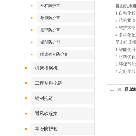
丝杠防护罩
昆山机床
1.自动化程
卷帘防护罩
2.结构紧凑
3.维护方便
盔甲防护罩
4.多样化配
铝型防护帘
昆山机床排
1.智能化升
螺旋钢带防护套
2.材料优化
3.环保节能
机床排屑机
4.定制化服
工程塑料拖链
上一篇：
昆山油
钢制拖链
定的性能
通风软连接
导管防护套