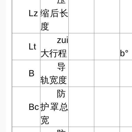
Lz
缩后长
度
zui
Lt
大行程
b°
导
B
轨宽度
防
Bc
护罩总
宽