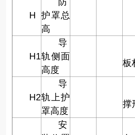
防
H
护罩总
高
导
H1
轨侧面
板
高度
导
H2
轨上护
撑
罩高度
安