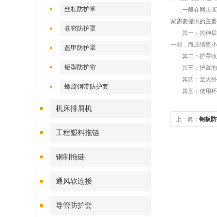
丝杠防护罩
一般在网上买
家需要提供的主要
卷帘防护罩
其一：拉伸后的
一些，而压缩更小
盔甲防护罩
其二：护罩收缩
铝型防护帘
其三：护罩的直
其四：至大外径
螺旋钢带防护套
其五：使用环境
机床排屑机
上一篇：
钢板防
工程塑料拖链
钢制拖链
通风软连接
导管防护套