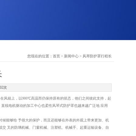
您现在的位置：
首页
>
新闻中心
> 风琴防护罩行程长
长
02次
应用在风箱上，以900℃高温而仍保持原有的状态，他们之间彼此支持，起
m/min，直线电机驱动的加工中心也柔性风琴式防护罩也越来越广泛地 应用
时候能够给 予很大的保护，而且还能够在外表的外观上带来更加、机
或交 叉的防璃机械、门窗机械、注塑机、机械手、起重运输设备、自